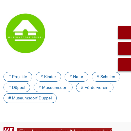
# Projekte
# Kinder
# Natur
# Schulen
# Düppel
# Museumsdorf
# Förderverein
# Museumsdorf Düppel
Vorheriger Beitrag: Arbeitsgruppen, Düppel
Nächster Bei
Zurück
Weiter