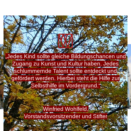
„Jedes Kind sollte gleiche Bildungschancen und
Zugang zu Kunst und Kultur haben. Jedes
schlummernde Talent sollte entdeckt und
gefördert werden. Hierbei steht die Hilfe zur
Selbsthilfe im Vordergrund.“
Winfried Wohlfeld,
Vorstandsvorsitzender und Stifter
ALLE