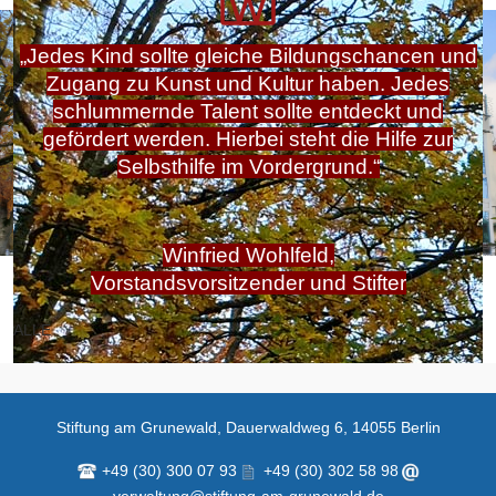
„Jedes Kind sollte gleiche Bildungschancen und
Zugang zu Kunst und Kultur haben. Jedes
schlummernde Talent sollte entdeckt und
gefördert werden. Hierbei steht die Hilfe zur
Selbsthilfe im Vordergrund.“
Winfried Wohlfeld,
Vorstandsvorsitzender und Stifter
ALLE
Stiftung am Grunewald, Dauerwaldweg 6, 14055 Berlin
+49 (30) 300 07 93
+49 (30) 302 58 98
verwaltung@stiftung-am-grunewald.de