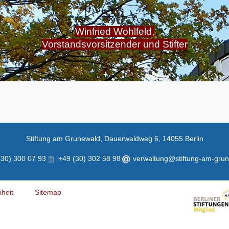
Winfried Wohlfeld,
Vorstandsvorsitzender und Stifter
Stiftung am Grunewald, Dauerwaldweg 6, 14055 Berlin
30) 300 07 93
+49 (30) 302 58 98
verwaltung@stiftung-am-gru
iheit
Sitemap