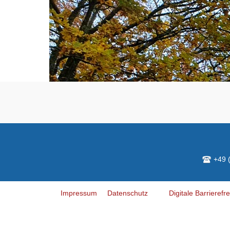
ALLE
+49 (
Impressum
Datenschutz
Digitale Barrierefre
♿