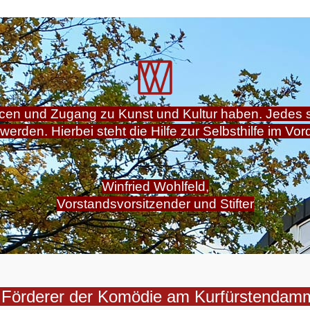
ncen und Zugang zu Kunst und Kultur haben. Jedes 
 werden. Hierbei steht die Hilfe zur Selbsthilfe im Vor
Winfried Wohlfeld,
Vorstandsvorsitzender und Stifter
 Förderer der Komödie am Kurfürstenda