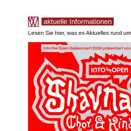
Nächster Beitrag: Probenraumausstattung Komödie
Weiter
aktuelle Informationen
Lesen Sie hier, was es Aktuelles rund um 